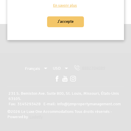
En savoir plus
J'accepte
Carrières
8882704089
USD
Français
USD
Français
8882704089
231 S. Bemiston Ave. Suite 800, St. Louis, Missouri, États-Unis
63105
.
Voir toutes les propriétés
Fax
:
3145293428
E-mail
:
info@jzmpropertymanagement.com
©
2026
Le Luxe One Accommodations
Tous droits réservés
-
Powered by
Lodgify